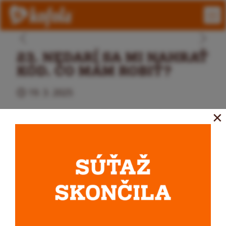
23. NEDARÍ SA MI NAHRAŤ
KÓD. ČO MÁM ROBIŤ?
19. 3. 2025
✕
Najprv skontroluj, či kód zadávaš správne
– všetkých 8 (z plechoviek) alebo 10 (z PET
fliaš) číslic a písmen, bez medzery. Ak áno,
a napriek tomu sa ti kód nedarí nahrať,
kontaktuj e-mailovú infolinku
sutaz@kofola.sk
. Na e-maily odpovedáme v
pracovných dňoch od 9.00 do 17.00.
Obvykle to stihneme do 24 hodín.