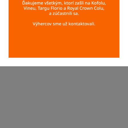
Zdieľať
0
© 2026 Kofola a.s.
Úplné pravidlá súťaže